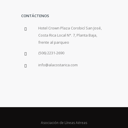
CONTÁCTENOS
Hotel Crown Plaza Corobicí San José,
Costa Rica Local N°. 7, Planta Baja,
frente al parqueo
(506) 2231-2690
info@alacostarica.com
Asociación de Líneas Aéreas