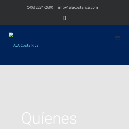
(506) 2231-2690
info@alacostarica.com
Quíenes