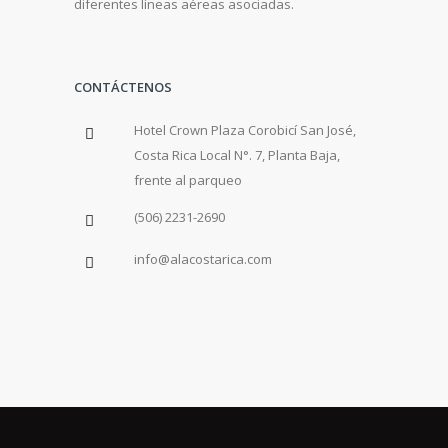
diferentes líneas aéreas asociadas.
CONTÁCTENOS
Hotel Crown Plaza Corobicí San José,
Costa Rica Local N°. 7, Planta Baja,
frente al parqueo
(506) 2231-2690
info@alacostarica.com